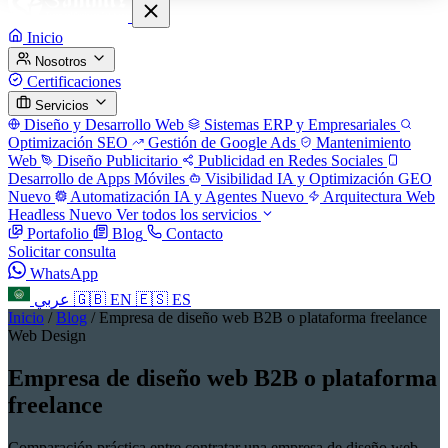
Inicio
Nosotros
Certificaciones
Servicios
Diseño y Desarrollo Web
Sistemas ERP y Empresariales
Optimización SEO
Gestión de Google Ads
Mantenimiento
Web
Diseño Publicitario
Publicidad en Redes Sociales
Desarrollo de Apps Móviles
Visibilidad IA y Optimización GEO
Nuevo
Automatización IA y Agentes
Nuevo
Arquitectura Web
Headless
Nuevo
Ver todos los servicios
Portafolio
Blog
Contacto
Solicitar consulta
WhatsApp
عربي
🇬🇧
EN
🇪🇸
ES
Inicio
/
Blog
/
Empresa de diseño web B2B o plataforma freelance
Web Design
Empresa de diseño web B2B o plataforma
freelance
Comparación práctica entre contratar una empresa de diseño web