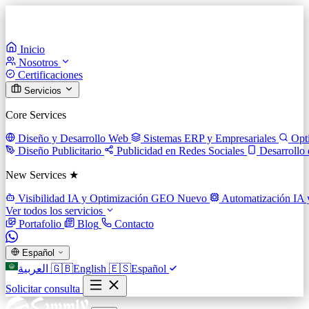
Inicio
Nosotros
Certificaciones
Servicios
Core Services
Diseño y Desarrollo Web
Sistemas ERP y Empresariales
Opt
Diseño Publicitario
Publicidad en Redes Sociales
Desarrollo
New Services ★
Visibilidad IA y Optimización GEO
Nuevo
Automatización IA 
Ver todos los servicios
Portafolio
Blog
Contacto
Español
العربية
🇬🇧
English
🇪🇸
Español
Solicitar consulta