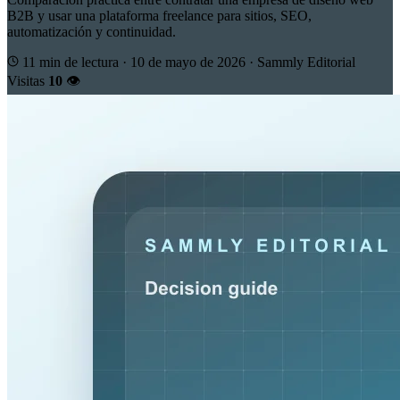
B2B y usar una plataforma freelance para sitios, SEO,
automatización y continuidad.
11 min de lectura
·
10 de mayo de 2026
·
Sammly Editorial
Visitas
10
👁️