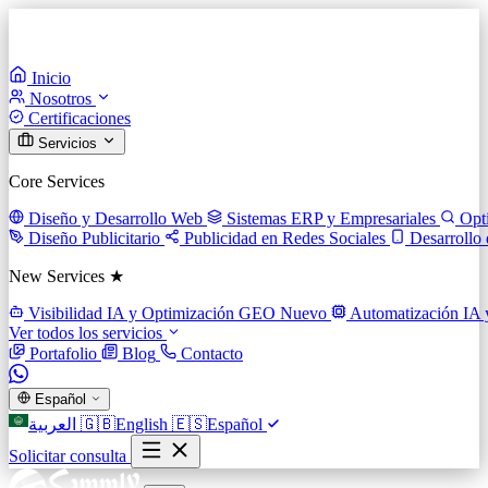
Inicio
Nosotros
Certificaciones
Servicios
Core Services
Diseño y Desarrollo Web
Sistemas ERP y Empresariales
Opt
Diseño Publicitario
Publicidad en Redes Sociales
Desarrollo
New Services ★
Visibilidad IA y Optimización GEO
Nuevo
Automatización IA 
Ver todos los servicios
Portafolio
Blog
Contacto
Español
العربية
🇬🇧
English
🇪🇸
Español
Solicitar consulta