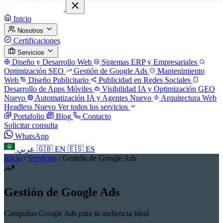
Inicio
Nosotros
Certificaciones
Servicios
Diseño y Desarrollo Web
Sistemas ERP y Empresariales
Optimización SEO
Gestión de Google Ads
Mantenimiento
Web
Diseño Publicitario
Publicidad en Redes Sociales
Desarrollo de Apps Móviles
Visibilidad IA y Optimización GEO
Nuevo
Automatización IA y Agentes
Nuevo
Arquitectura Web
Headless
Nuevo
Ver todos los servicios
Portafolio
Blog
Contacto
Solicitar consulta
WhatsApp
عربي
🇬🇧
EN
🇪🇸
ES
Inicio
/
Servicios
/
Gestión de Google Ads
Gestión de Google Ads
Campañas Google Ads para tu audiencia ideal