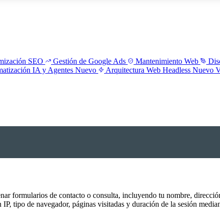
mización SEO
Gestión de Google Ads
Mantenimiento Web
Dis
atización IA y Agentes
Nuevo
Arquitectura Web Headless
Nuevo
V
nar formularios de contacto o consulta, incluyendo tu nombre, direcci
, tipo de navegador, páginas visitadas y duración de la sesión mediant