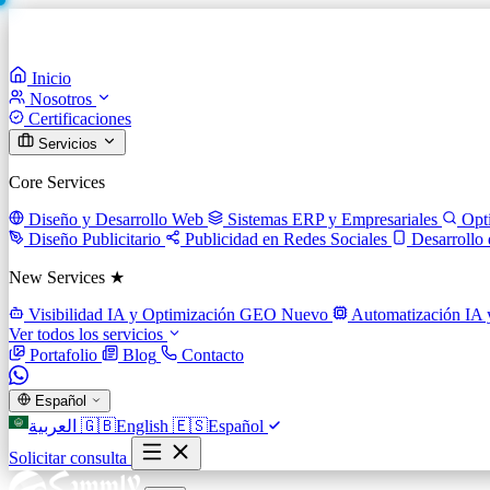
Inicio
Nosotros
Certificaciones
Servicios
Core Services
Diseño y Desarrollo Web
Sistemas ERP y Empresariales
Opt
Diseño Publicitario
Publicidad en Redes Sociales
Desarrollo
New Services ★
Visibilidad IA y Optimización GEO
Nuevo
Automatización IA 
Ver todos los servicios
Portafolio
Blog
Contacto
Español
العربية
🇬🇧
English
🇪🇸
Español
Solicitar consulta