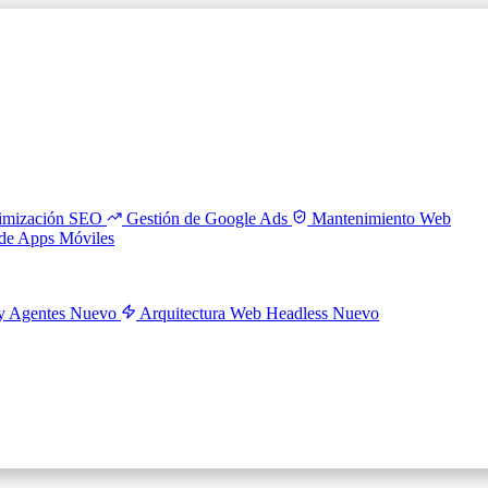
imización SEO
Gestión de Google Ads
Mantenimiento Web
 de Apps Móviles
y Agentes
Nuevo
Arquitectura Web Headless
Nuevo