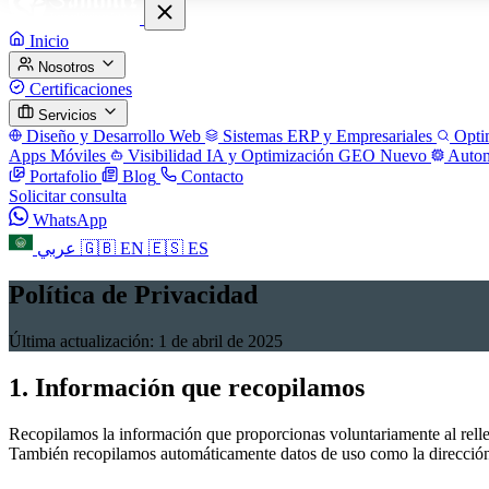
Inicio
Nosotros
Certificaciones
Servicios
Diseño y Desarrollo Web
Sistemas ERP y Empresariales
Opti
Apps Móviles
Visibilidad IA y Optimización GEO
Nuevo
Autom
Portafolio
Blog
Contacto
Solicitar consulta
WhatsApp
عربي
🇬🇧
EN
🇪🇸
ES
Política de Privacidad
Última actualización: 1 de abril de 2025
1. Información que recopilamos
Recopilamos la información que proporcionas voluntariamente al relle
También recopilamos automáticamente datos de uso como la dirección IP