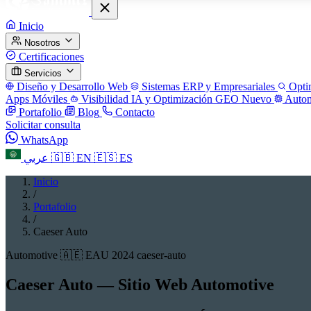
Inicio
Nosotros
Certificaciones
Servicios
Diseño y Desarrollo Web
Sistemas ERP y Empresariales
Opti
Apps Móviles
Visibilidad IA y Optimización GEO
Nuevo
Autom
Portafolio
Blog
Contacto
Solicitar consulta
WhatsApp
عربي
🇬🇧
EN
🇪🇸
ES
Inicio
/
Portafolio
/
Caeser Auto
Automotive
🇦🇪 EAU
2024
caeser-auto
Caeser Auto — Sitio Web Automotive