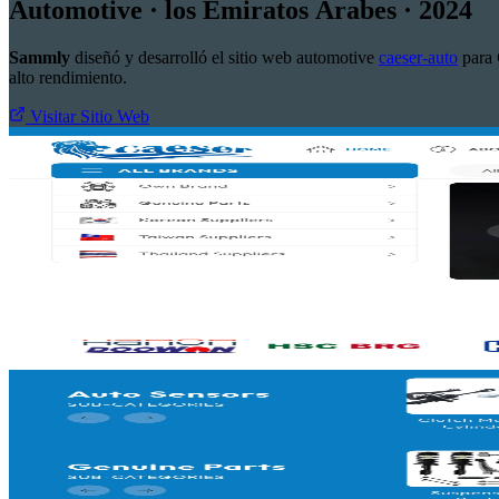
Automotive · los Emiratos Árabes · 2024
Sammly
diseñó y desarrolló el sitio web automotive
caeser-auto
para
alto rendimiento.
Visitar Sitio Web