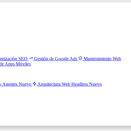
imización SEO
Gestión de Google Ads
Mantenimiento Web
 de Apps Móviles
y Agentes
Nuevo
Arquitectura Web Headless
Nuevo