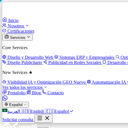
Inicio
Nosotros
Certificaciones
Servicios
Core Services
Diseño y Desarrollo Web
Sistemas ERP y Empresariales
Opt
Diseño Publicitario
Publicidad en Redes Sociales
Desarrollo
New Services ★
Visibilidad IA y Optimización GEO
Nuevo
Automatización IA 
Ver todos los servicios
Portafolio
Blog
Contacto
Español
العربية
🇬🇧
English
🇪🇸
Español
Solicitar consulta