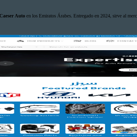
Caeser Auto
en los Emiratos Árabes. Entregado en 2024, sirve al mer