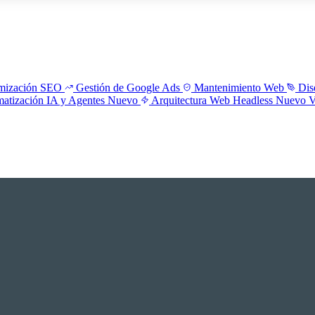
mización SEO
Gestión de Google Ads
Mantenimiento Web
Dis
atización IA y Agentes
Nuevo
Arquitectura Web Headless
Nuevo
V