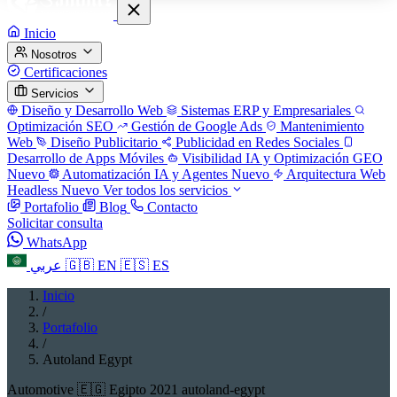
Inicio
Nosotros
Certificaciones
Servicios
Diseño y Desarrollo Web
Sistemas ERP y Empresariales
Optimización SEO
Gestión de Google Ads
Mantenimiento
Web
Diseño Publicitario
Publicidad en Redes Sociales
Desarrollo de Apps Móviles
Visibilidad IA y Optimización GEO
Nuevo
Automatización IA y Agentes
Nuevo
Arquitectura Web
Headless
Nuevo
Ver todos los servicios
Portafolio
Blog
Contacto
Solicitar consulta
WhatsApp
عربي
🇬🇧
EN
🇪🇸
ES
Inicio
/
Portafolio
/
Autoland Egypt
Automotive
🇪🇬 Egipto
2021
autoland-egypt