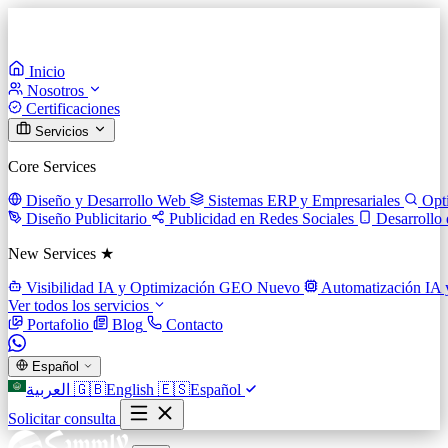
Inicio
Nosotros
Certificaciones
Servicios
Core Services
Diseño y Desarrollo Web
Sistemas ERP y Empresariales
Opt
Diseño Publicitario
Publicidad en Redes Sociales
Desarrollo
New Services ★
Visibilidad IA y Optimización GEO
Nuevo
Automatización IA 
Ver todos los servicios
Portafolio
Blog
Contacto
Español
العربية
🇬🇧
English
🇪🇸
Español
Solicitar consulta