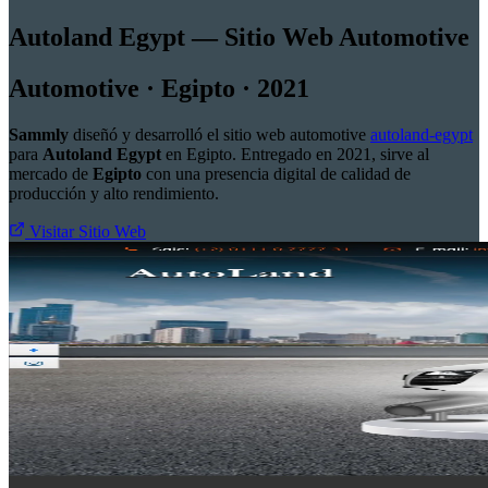
Autoland Egypt — Sitio Web Automotive
Automotive · Egipto · 2021
Sammly
diseñó y desarrolló el sitio web automotive
autoland-egypt
para
Autoland Egypt
en Egipto. Entregado en 2021, sirve al
mercado de
Egipto
con una presencia digital de calidad de
producción y alto rendimiento.
Visitar Sitio Web