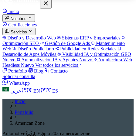
Inicio
Nosotros
Certificaciones
Servicios
Diseño y Desarrollo Web
Sistemas ERP y Empresariales
Optimización SEO
Gestión de Google Ads
Mantenimiento
Web
Diseño Publicitario
Publicidad en Redes Sociales
Desarrollo de Apps Móviles
Visibilidad IA y Optimización GEO
Nuevo
Automatización IA y Agentes
Nuevo
Arquitectura Web
Headless
Nuevo
Ver todos los servicios
Portafolio
Blog
Contacto
Solicitar consulta
WhatsApp
عربي
🇬🇧
EN
🇪🇸
ES
Inicio
/
Portafolio
/
American Zone
Automotive
🇪🇬 Egipto
2025
american-zone