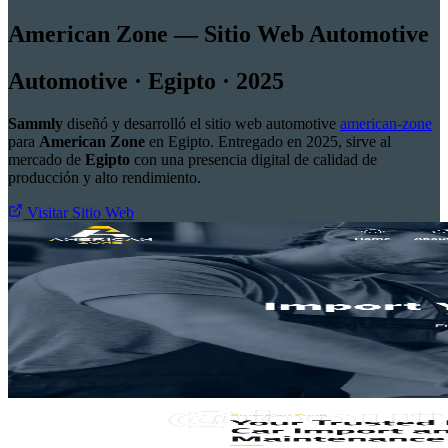
American Zone — Sitio Web Automotive
Automotive · Egipto · 2025
Sammly
diseñó y desarrolló el sitio web automotive
american-zone
para
American Zone
en Egipto. Entregado en 2025, sirve al
mercado de
Egipto
con una presencia digital de calidad de
producción y alto rendimiento.
Visitar Sitio Web