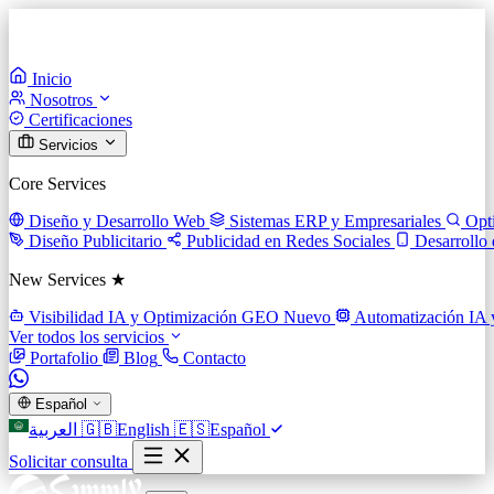
Inicio
Nosotros
Certificaciones
Servicios
Core Services
Diseño y Desarrollo Web
Sistemas ERP y Empresariales
Opt
Diseño Publicitario
Publicidad en Redes Sociales
Desarrollo
New Services ★
Visibilidad IA y Optimización GEO
Nuevo
Automatización IA 
Ver todos los servicios
Portafolio
Blog
Contacto
Español
العربية
🇬🇧
English
🇪🇸
Español
Solicitar consulta