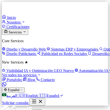
Inicio
Nosotros
Certificaciones
Servicios
Core Services
Diseño y Desarrollo Web
Sistemas ERP y Empresariales
Opt
Diseño Publicitario
Publicidad en Redes Sociales
Desarrollo
New Services ★
Visibilidad IA y Optimización GEO
Nuevo
Automatización IA 
Ver todos los servicios
Portafolio
Blog
Contacto
Español
العربية
🇬🇧
English
🇪🇸
Español
Solicitar consulta