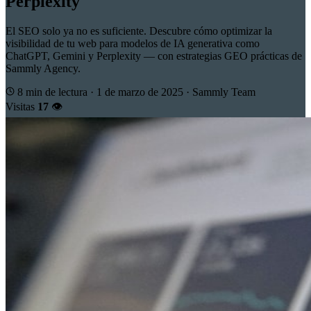
Perplexity
El SEO solo ya no es suficiente. Descubre cómo optimizar la
visibilidad de tu web para modelos de IA generativa como
ChatGPT, Gemini y Perplexity — con estrategias GEO prácticas de
Sammly Agency.
8 min de lectura
·
1 de marzo de 2025
·
Sammly Team
Visitas
17
👁️