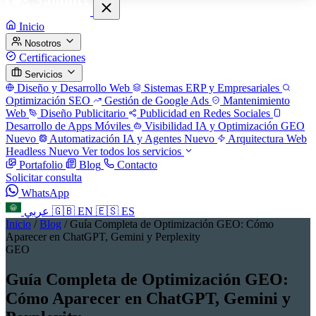
Inicio
Nosotros
Certificaciones
Servicios
Diseño y Desarrollo Web
Sistemas ERP y Empresariales
Optimización SEO
Gestión de Google Ads
Mantenimiento
Web
Diseño Publicitario
Publicidad en Redes Sociales
Desarrollo de Apps Móviles
Visibilidad IA y Optimización GEO
Nuevo
Automatización IA y Agentes
Nuevo
Arquitectura Web
Headless
Nuevo
Ver todos los servicios
Portafolio
Blog
Contacto
Solicitar consulta
WhatsApp
عربي
🇬🇧
EN
🇪🇸
ES
Inicio
/
Blog
/
Guía Completa de Optimización GEO: Cómo
Aparecer en ChatGPT, Gemini y Perplexity
GEO
Guía Completa de Optimización GEO:
Cómo Aparecer en ChatGPT, Gemini y