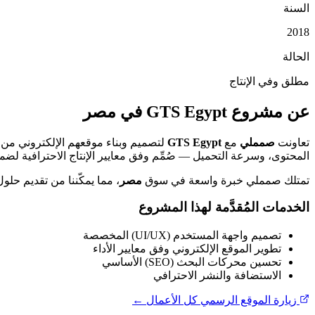
السنة
2018
الحالة
مطلق وفي الإنتاج
عن مشروع GTS Egypt في مصر
تعاونت
صمملي
مع
GTS Egypt
لتصميم وبناء موقعهم الإلكتروني من فئة corporate, الذي يخ
المحتوى، وسرعة التحميل — صُمِّم وفق معايير الإنتاج الاحترافية ل
تمتلك صمملي خبرة واسعة في سوق
مصر
، مما يمكّننا من تقديم حل
الخدمات المُقدَّمة لهذا المشروع
تصميم واجهة المستخدم (UI/UX) المخصصة
تطوير الموقع الإلكتروني وفق معايير الأداء
تحسين محركات البحث (SEO) الأساسي
الاستضافة والنشر الاحترافي
زيارة الموقع الرسمي
كل الأعمال ←