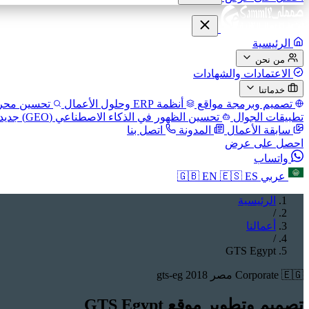
الرئيسية
من نحن
الاعتمادات والشهادات
خدماتنا
تصميم وبرمجة مواقع
أنظمة ERP وحلول الأعمال
تحسين محركا
تطبيقات الجوال
تحسين الظهور في الذكاء الاصطناعي (GEO)
جديد
سابقة الأعمال
المدونة
اتصل بنا
احصل على عرض
واتساب
عربي
ES
🇪🇸
EN
🇬🇧
الرئيسية
/
أعمالنا
/
GTS Egypt
🇪🇬 مصر
Corporate
2018
gts-eg
تصميم وتطوير موقع GTS Egypt