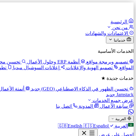
الرئيسية
من نحن
الاعتمادات والشهادات
خدماتنا
الخدمات الأساسية
تصميم وبرمجة مواقع
أنظمة ERP وحلول الأعمال
تحسين محرك
المواقع
تصميم الهوية والإعلانات
إعلانات السوشيال ميديا
تطو
خدمات جديدة ★
تحسين الظهور في الذكاء الاصطناعي (GEO)
جديد
أتمتة الأعما
Jamstack
جديد
عرض جميع الخدمات
سابقة الأعمال
المدونة
اتصل بنا
العربية
العربية
Español
🇪🇸
English
🇬🇧
احصل على عرض