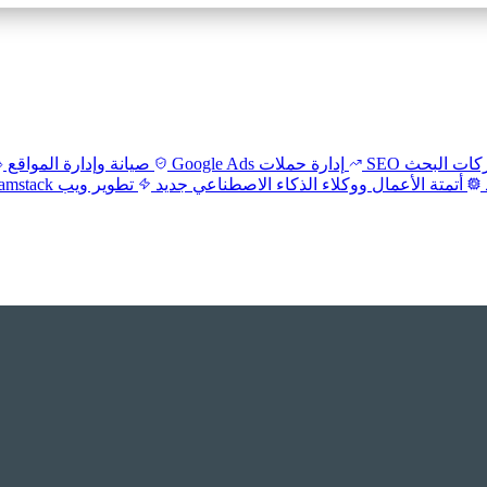
ت البحث SEO
إدارة حملات Google Ads
صيانة وإدارة المواقع
أتمتة الأعمال ووكلاء الذكاء الاصطناعي
جديد
تطوير ويب Headless / Jamstack